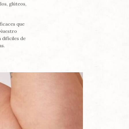
os, glúteos,
ficaces que
 Nuestro
difíciles de
as.