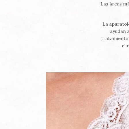
Las áreas má
La aparatol
ayudan a
tratamiento 
eli