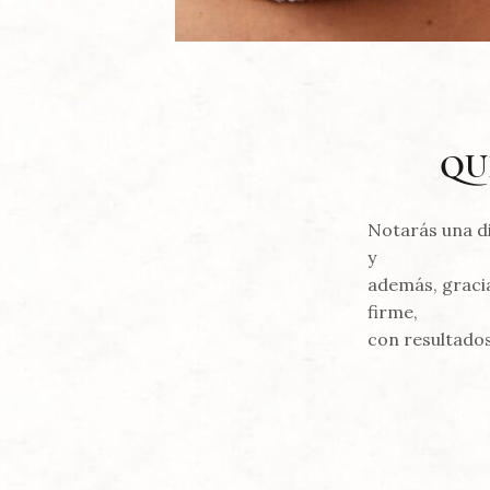
QU
Notarás una d
y
además, gracia
firme,
con resultados