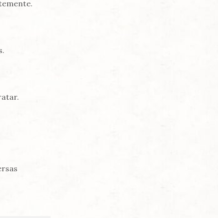
ntemente.
s.
ratar.
ersas