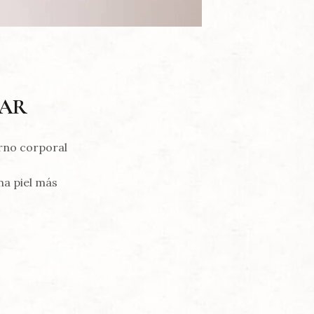
RAR
rno corporal
na piel más