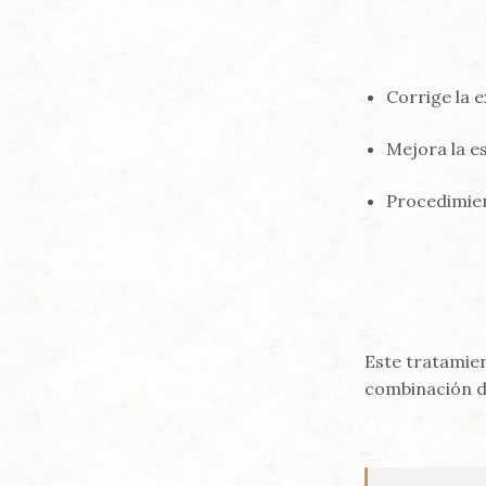
Corrige la e
Mejora la es
Procedimien
Este tratamien
combinación 