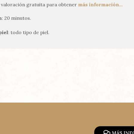
a valoración gratuita para obtener
más información…
n
: 20 minutos.
piel
: todo tipo de piel.
MÁS IN