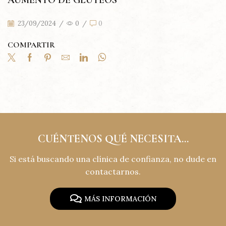
23/09/2024
/
0
/
0
COMPARTIR
CUÉNTENOS QUÉ NECESITA...
Si está buscando una clínica de confianza, no dude en
contactarnos.
MÁS INFORMACIÓN