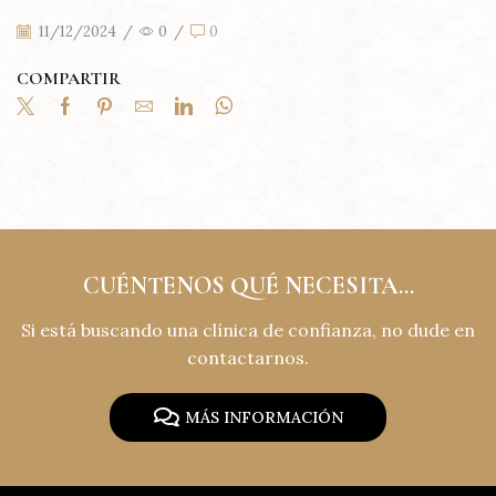
11/12/2024
/
0
/
0
COMPARTIR
CUÉNTENOS QUÉ NECESITA...
Si está buscando una clínica de confianza, no dude en
contactarnos.
MÁS INFORMACIÓN