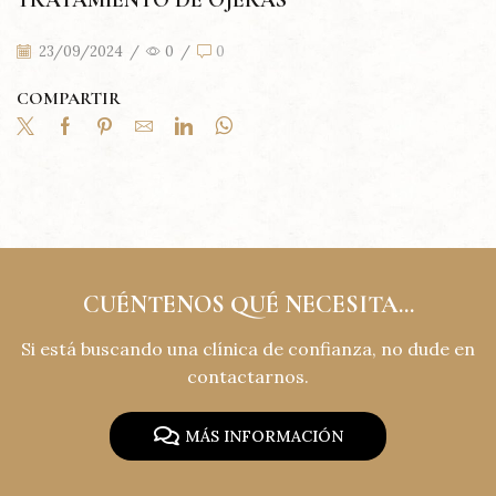
23/09/2024
/
0
/
0
COMPARTIR
CUÉNTENOS QUÉ NECESITA...
Si está buscando una clínica de confianza, no dude en
contactarnos.
MÁS INFORMACIÓN