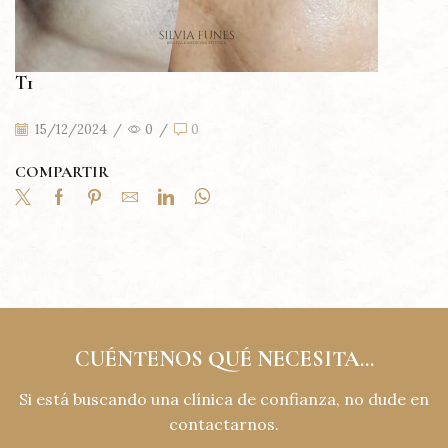
T1
15/12/2024
/
0
/
0
COMPARTIR
CUÉNTENOS QUÉ NECESITA...
Si está buscando una clínica de confianza, no dude en
contactarnos.